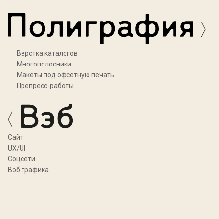
Верстка каталогов
Многополосники
Макеты под офсетную печать
Препресс-работы
Cайт
UX/UI
Соцсети
Вэб графика