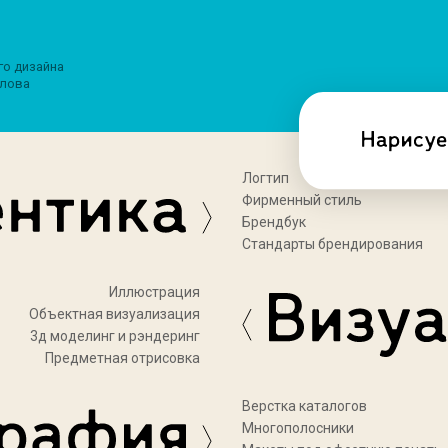
го дизайна
лова
Логтип
Фирменный стиль
Брендбук
Стандарты брендирования
Иллюстрация
Объектная визуализация
3д моделинг и рэндеринг
Предметная отрисовка
Верстка каталогов
Многополосники