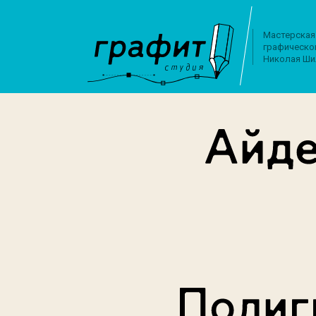
Мастерская
графическо
Николая Ши