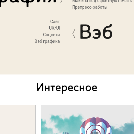
Макеты под офсетную печать
Препресс-работы
Cайт
UX/UI
Соцсети
Вэб графика