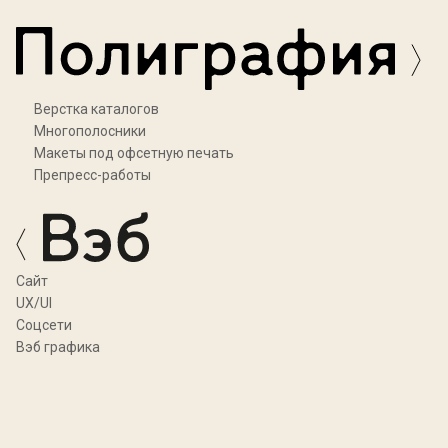
Верстка каталогов
Многополосники
Макеты под офсетную печать
Препресс-работы
Cайт
UX/UI
Соцсети
Вэб графика