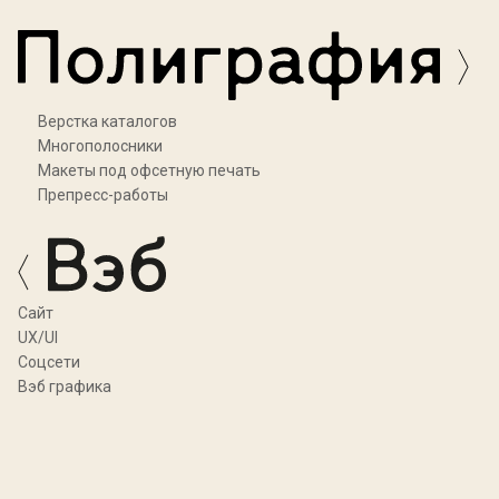
Верстка каталогов
Многополосники
Макеты под офсетную печать
Препресс-работы
Cайт
UX/UI
Соцсети
Вэб графика