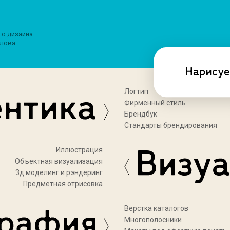
го дизайна
лова
Логтип
Фирменный стиль
Брендбук
Стандарты брендирования
Иллюстрация
Объектная визуализация
3д моделинг и рэндеринг
Предметная отрисовка
Верстка каталогов
Многополосники