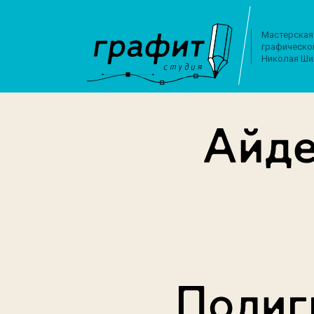
Мастерская
графическо
Николая Ши