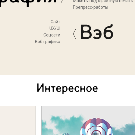
Макеты под офсетную печать
Препресс-работы
Cайт
UX/UI
Соцсети
Вэб графика