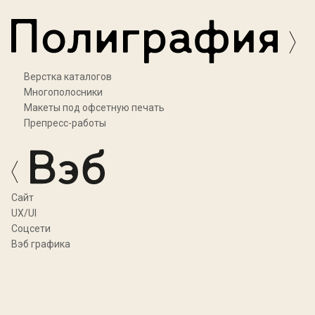
Верстка каталогов
Многополосники
Макеты под офсетную печать
Препресс-работы
Cайт
UX/UI
Соцсети
Вэб графика