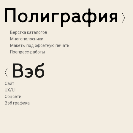
Верстка каталогов
Многополосники
Макеты под офсетную печать
Препресс-работы
Cайт
UX/UI
Соцсети
Вэб графика