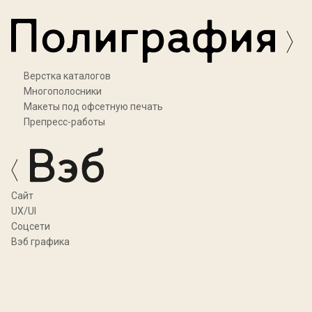
Верстка каталогов
Многополосники
Макеты под офсетную печать
Препресс-работы
Cайт
UX/UI
Соцсети
Вэб графика