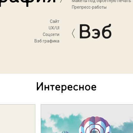
Макеты под офсетную печать
Препресс-работы
Cайт
UX/UI
Соцсети
Вэб графика