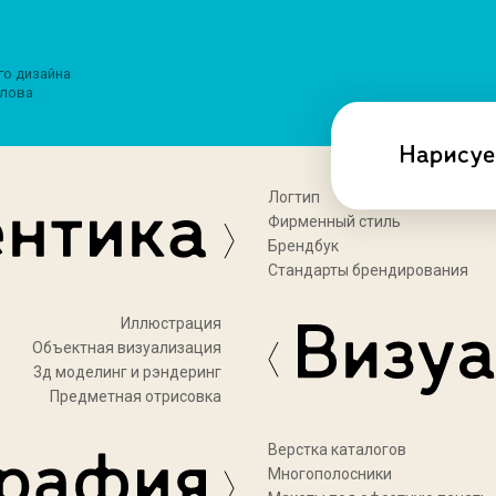
го дизайна
лова
Логтип
Фирменный стиль
Брендбук
Стандарты брендирования
Иллюстрация
Объектная визуализация
3д моделинг и рэндеринг
Предметная отрисовка
Верстка каталогов
Многополосники