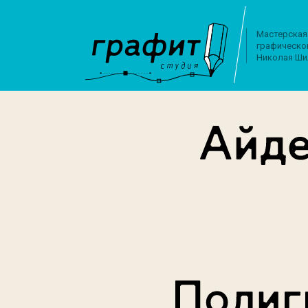
Мастерская
графическо
Николая Ши