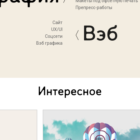
Макеты под офсетную печать
Препресс-работы
Cайт
UX/UI
Соцсети
Вэб графика