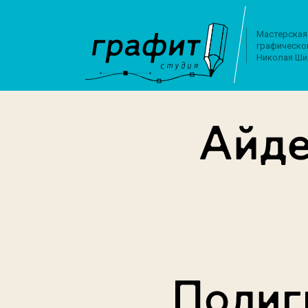
Мастерская
графическо
Николая Ши