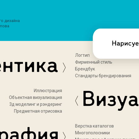
го дизайна
лова
Логтип
Фирменный стиль
Брендбук
Стандарты брендирования
Иллюстрация
Объектная визуализация
3д моделинг и рэндеринг
Предметная отрисовка
Верстка каталогов
Многополосники