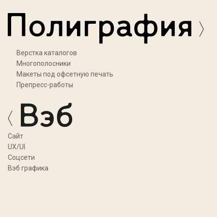
Верстка каталогов
Многополосники
Макеты под офсетную печать
Препресс-работы
Cайт
UX/UI
Соцсети
Вэб графика