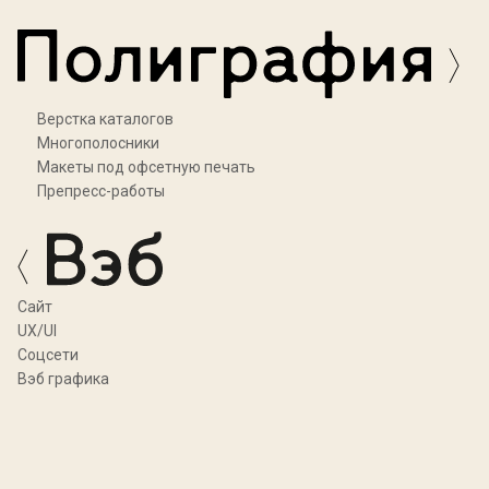
Верстка каталогов
Многополосники
Макеты под офсетную печать
Препресс-работы
Cайт
UX/UI
Соцсети
Вэб графика