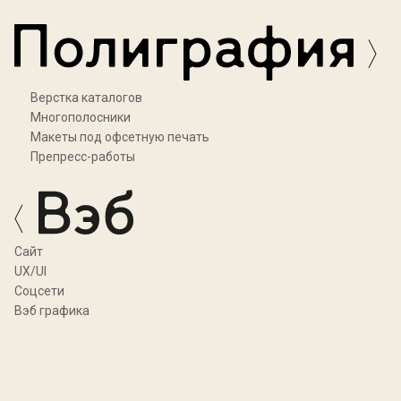
Верстка каталогов
Многополосники
Макеты под офсетную печать
Препресс-работы
Cайт
UX/UI
Соцсети
Вэб графика