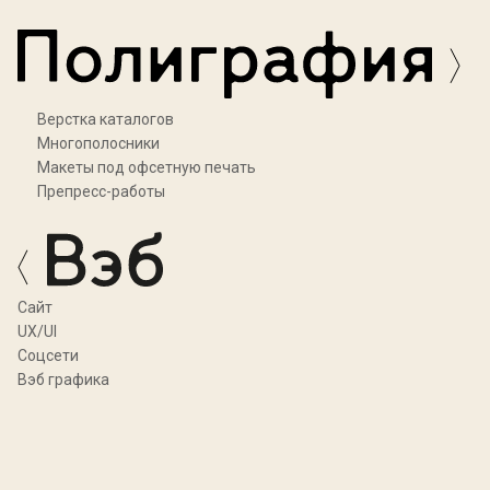
Верстка каталогов
Многополосники
Макеты под офсетную печать
Препресс-работы
Cайт
UX/UI
Соцсети
Вэб графика