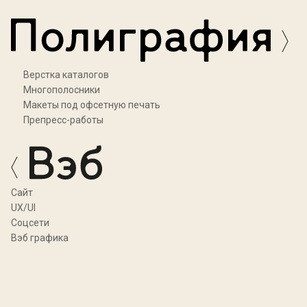
Верстка каталогов
Многополосники
Макеты под офсетную печать
Препресс-работы
Cайт
UX/UI
Соцсети
Вэб графика