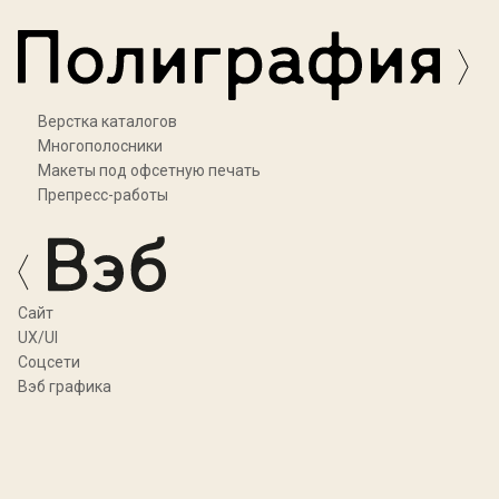
Верстка каталогов
Многополосники
Макеты под офсетную печать
Препресс-работы
Cайт
UX/UI
Соцсети
Вэб графика