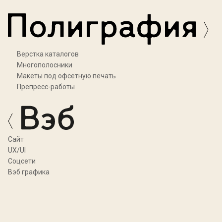
Верстка каталогов
Многополосники
Макеты под офсетную печать
Препресс-работы
Cайт
UX/UI
Соцсети
Вэб графика