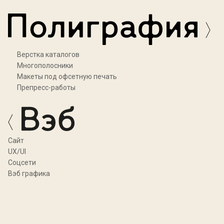
Верстка каталогов
Многополосники
Макеты под офсетную печать
Препресс-работы
Cайт
UX/UI
Соцсети
Вэб графика