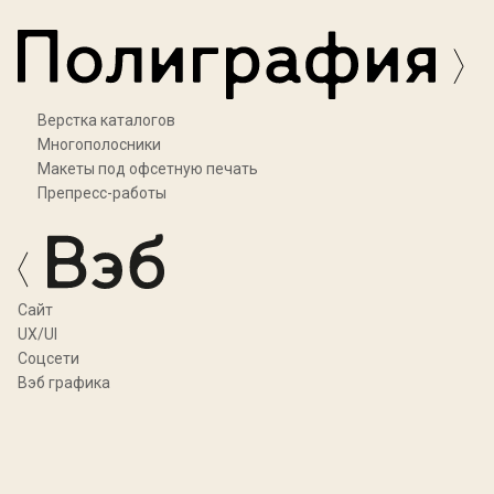
Верстка каталогов
Многополосники
Макеты под офсетную печать
Препресс-работы
Cайт
UX/UI
Соцсети
Вэб графика