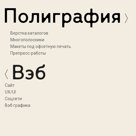
Верстка каталогов
Многополосники
Макеты под офсетную печать
Препресс-работы
Cайт
UX/UI
Соцсети
Вэб графика