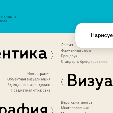
го дизайна
лова
Логтип
Фирменный стиль
Брендбук
Стандарты брендирования
Иллюстрация
Объектная визуализация
3д моделинг и рэндеринг
Предметная отрисовка
Верстка каталогов
Многополосники