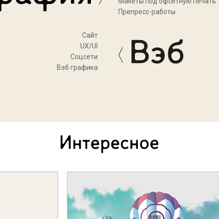
Макеты под офсетную печать
Препресс-работы
Cайт
UX/UI
Соцсети
Вэб графика