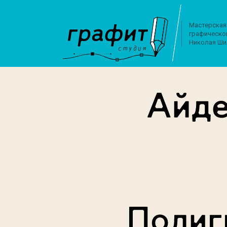
Мастерская
графическо
Николая Ши