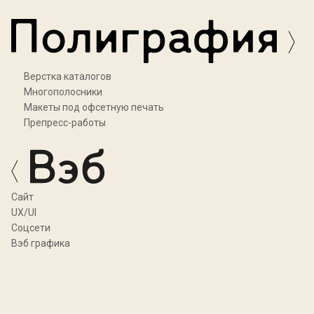
Верстка каталогов
Многополосники
Макеты под офсетную печать
Препресс-работы
Cайт
UX/UI
Соцсети
Вэб графика