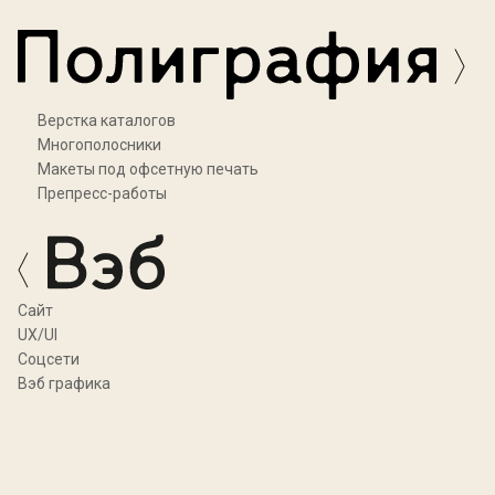
Верстка каталогов
Многополосники
Макеты под офсетную печать
Препресс-работы
Cайт
UX/UI
Соцсети
Вэб графика