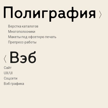
Верстка каталогов
Многополосники
Макеты под офсетную печать
Препресс-работы
Cайт
UX/UI
Соцсети
Вэб графика