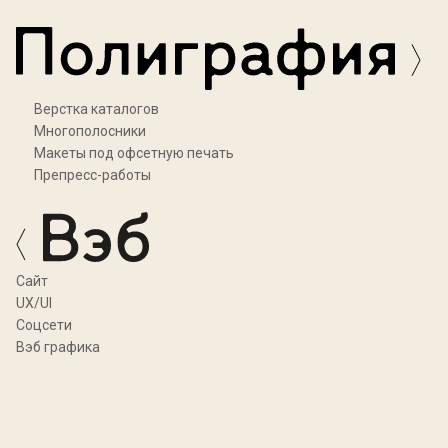
Верстка каталогов
Многополосники
Макеты под офсетную печать
Препресс-работы
Cайт
UX/UI
Соцсети
Вэб графика