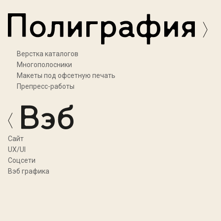
Верстка каталогов
Многополосники
Макеты под офсетную печать
Препресс-работы
Cайт
UX/UI
Соцсети
Вэб графика