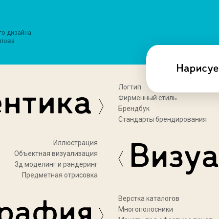
го дизайна
лова
Логтип
Фирменный стиль
Брендбук
Стандарты брендирования
Иллюстрация
Объектная визуализация
3д моделинг и рэндеринг
Предметная отрисовка
Верстка каталогов
Многополосники