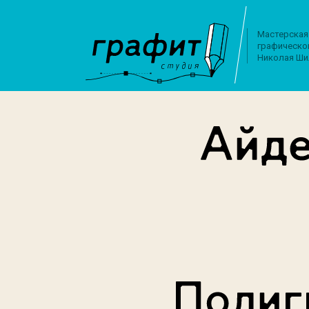
Мастерская
графическо
Николая Ши