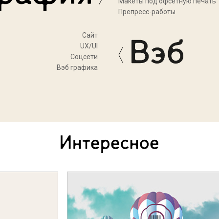
Макеты под офсетную печать
Препресс-работы
Cайт
UX/UI
Соцсети
Вэб графика