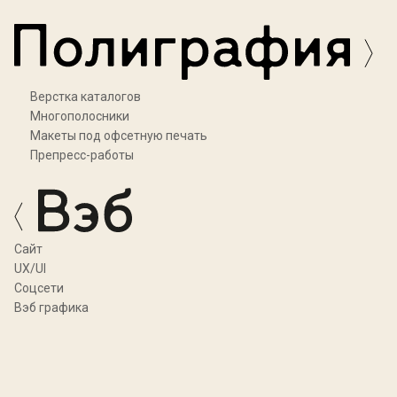
Верстка каталогов
Многополосники
Макеты под офсетную печать
Препресс-работы
Cайт
UX/UI
Соцсети
Вэб графика