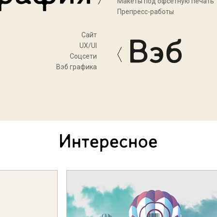
Макеты под офсетную печать
Препресс-работы
Cайт
UX/UI
Соцсети
Вэб графика