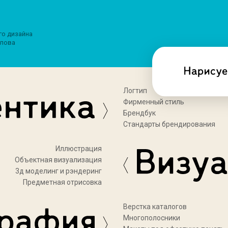
го дизайна
лова
Логтип
Фирменный стиль
Брендбук
Стандарты брендирования
Иллюстрация
Объектная визуализация
3д моделинг и рэндеринг
Предметная отрисовка
Верстка каталогов
Многополосники