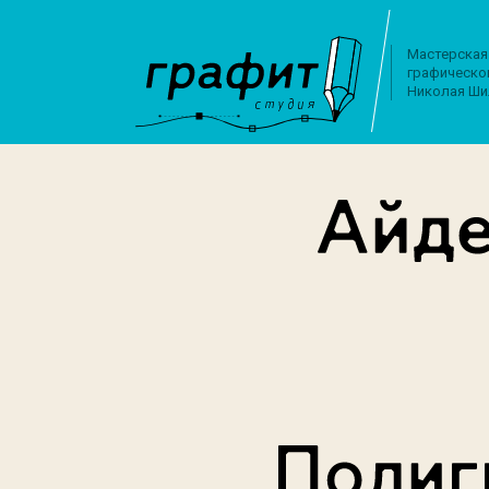
Мастерская
графическо
Николая Ши