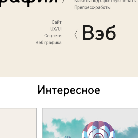
Макеты под офсетную печать
Препресс-работы
Cайт
UX/UI
Соцсети
Вэб графика