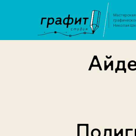
Мастерская
графическо
Николая Ши