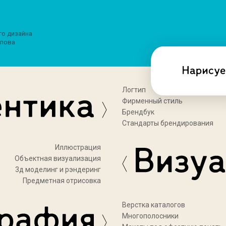
го дизайна
лова
Логтип
Фирменный стиль
Брендбук
Стандарты брендирования
Иллюстрация
Объектная визуализация
3д моделинг и рэндеринг
Предметная отрисовка
Верстка каталогов
Многополосники