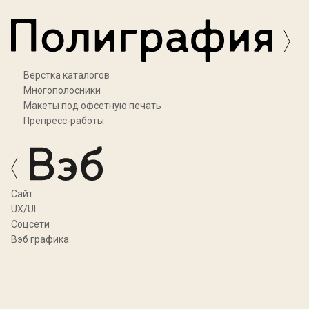
Верстка каталогов
Многополосники
Макеты под офсетную печать
Препресс-работы
Cайт
UX/UI
Соцсети
Вэб графика