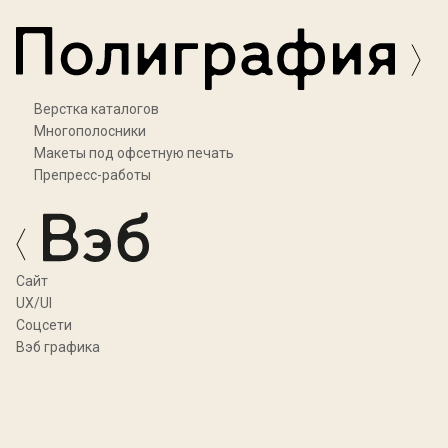
Верстка каталогов
Многополосники
Макеты под офсетную печать
Препресс-работы
Cайт
UX/UI
Соцсети
Вэб графика