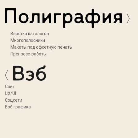
Верстка каталогов
Многополосники
Макеты под офсетную печать
Препресс-работы
Cайт
UX/UI
Соцсети
Вэб графика