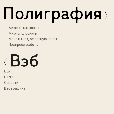
Верстка каталогов
Многополосники
Макеты под офсетную печать
Препресс-работы
Cайт
UX/UI
Соцсети
Вэб графика