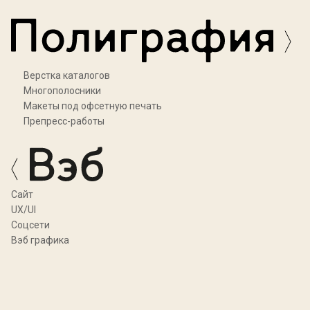
Верстка каталогов
Многополосники
Макеты под офсетную печать
Препресс-работы
Cайт
UX/UI
Соцсети
Вэб графика