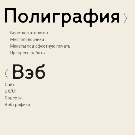
Верстка каталогов
Многополосники
Макеты под офсетную печать
Препресс-работы
Cайт
UX/UI
Соцсети
Вэб графика